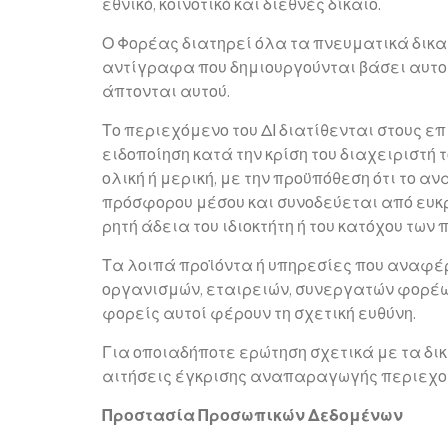
εθνικό, κοινοτικό και διεθνές δίκαιο.
Ο Φορέας διατηρεί όλα τα πνευματικά δικα
αντίγραφα που δημιουργούνται βάσει αυτού
άπτονται αυτού.
Το περιεχόμενο του ΔΙ διατίθενται στους ε
ειδοποίηση κατά την κρίση του διαχειριστή 
ολική ή μερική, με την προϋπόθεση ότι το 
πρόσφορου μέσου και συνοδεύεται από ευκρ
ρητή άδεια του ιδιοκτήτη ή του κατόχου τω
Τα λοιπά προϊόντα ή υπηρεσίες που αναφέρ
οργανισμών, εταιρειών, συνεργατών φορέων,
φορείς αυτοί φέρουν τη σχετική ευθύνη.
Για οποιαδήποτε ερώτηση σχετικά με τα δι
αιτήσεις έγκρισης αναπαραγωγής περιεχο
Προστασία Προσωπικών Δεδομένων