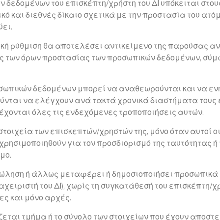
ν δεδομένων του επισκέπτη/χρήστη του ΔΙ υπόκειται στο
τικό και διεθνές δίκαιο σχετικά με την προστασία του ατ
ει.
κή ρύθμιση θα αποτελέσει αντικείμενο της παρούσας αν
ς των όρων προστασίας των προσωπικών δεδομένων, σύμφ
οσωπικών δεδομένων μπορεί να αναθεωρούνται και να εν
ούνται να ελέγχουν ανά τακτά χρονικά διαστήματα τους 
δέχονται όλες τις ενδεχόμενες τροποποιήσεις αυτών.
στοιχεία των επισκεπτών/χρηστών της, μόνο όταν αυτοί ο
 χρησιμοποιηθούν για τον προσδιορισμό της ταυτότητας ή
μο.
 πώληση ή άλλως μεταφέρει ή δημοσιοποιήσει προσωπικά 
 διαχειριστή του ΔΙ), χωρίς τη συγκατάθεσή του επισκέπτ
ες και μόνο αρχές.
εται τμήμα ή το σύνολο των στοιχείων που έχουν αποστε