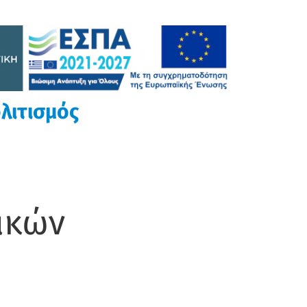
λιτισμός
ικών