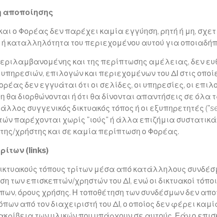
η αποποίησης
 και ο Φορέας δεν παρέχει καμία εγγύηση, ρητή ή μη, σχετ
 ή καταλληλότητα του περιεχομένου αυτού για οποιαδήπ
περιλαμβανομένης και της περίπτωσης αμέλειας, δεν ευ
 υπηρεσιών, επιλογών και περιεχομένων του ΔΙ στις οποί
ορέας δεν εγγυάται ότι οι σελίδες, οι υπηρεσίες, οι επ
η θα διορθώνονται ή ότι θα δίνονται απαντήσεις σε όλα τ
 άλλος συγγενικός δικτυακός τόπος ή οι εξυπηρετητές ("s
τών παρέχονται χωρίς "ιούς" ή άλλα επιζήμια συστατικά
ης/χρήστης και σε καμία περίπτωση ο Φορέας.
ίτων (links)
ικτυακούς τόπους τρίτων μέσα από κατάλληλους συνδέσμου
ση των επισκεπτών/χρηστών του ΔΙ, ενώ οι δικτυακοί τόπ
όπων, όρους χρήσης. Η τοποθέτηση των συνδέσμων δεν απο
ων από τον διαχειριστή του ΔΙ, ο οποίος δεν φέρει καμί
ακρίβεια των υλικών που υπάρχουν σε αυτούς. Εάν ο επι