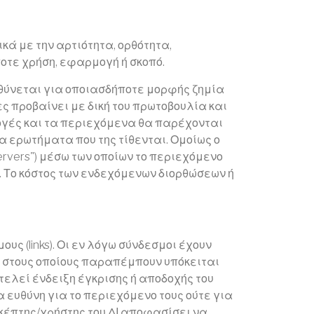
ικά με την αρτιότητα, ορθότητα,
οτε χρήση, εφαρμογή ή σκοπό.
θύνεται για οποιασδήποτε μορφής ζημία
ες προβαίνει με δική του πρωτοβουλία και
ιλογές και τα περιεχόμενα θα παρέχονται
α ερωτήματα που της τίθενται. Ομοίως ο
ervers") μέσω των οποίων το περιεχόμενο
. Το κόστος των ενδεχόμενων διορθώσεων ή
ς (links). Οι εν λόγω σύνδεσμοι έχουν
οι στους οποίους παραπέμπουν υπόκειται
τελεί ένδειξη έγκρισης ή αποδοχής του
α ευθύνη για το περιεχόμενο τους ούτε για
σκέπτης/χρήστης του ΔΙ αποφασίσει να