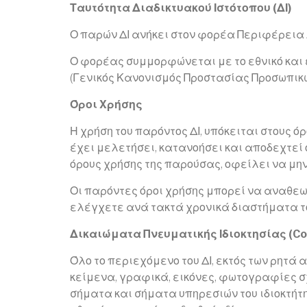
Ταυτότητα Διαδικτυακού Ιστότοπου (ΔΙ)
Ο παρών ΔΙ ανήκει στον φορέα Περιφέρεια Α
Ο φορέας συμμορφώνεται με το εθνικό και
(Γενικός Κανονισμός Προστασίας Προσωπικώ
Όροι Χρήσης
Η χρήση του παρόντος ΔΙ, υπόκειται στους ό
έχει μελετήσει, κατανοήσει και αποδεχτεί ό
όρους χρήσης της παρούσας, οφείλει να μην
Οι παρόντες όροι χρήσης μπορεί να αναθεω
ελέγχετε ανά τακτά χρονικά διαστήματα το
Δικαιώματα Πνευματικής Ιδιοκτησίας (Co
Όλο το περιεχόμενο του ΔΙ, εκτός των ρητά
κείμενα, γραφικά, εικόνες, φωτογραφίες σχ
σήματα και σήματα υπηρεσιών του ιδιοκτήτη