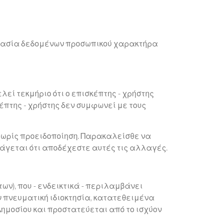
στασία δεδομένων προσωπικού χαρακτήρα
λεί τεκμήριο ότι ο επισκέπτης - χρήστης
κέπτης - χρήστης δεν συμφωνεί με τους
χωρίς προειδοποίηση. Παρακαλείσθε να
πάγεται ότι αποδέχεστε αυτές τις αλλαγές.
ν), που - ενδεικτικά - περιλαμβάνει
ν πνευματική ιδιοκτησία, κατατεθειμένα
Δημοσίου και προστατεύεται από το ισχύον