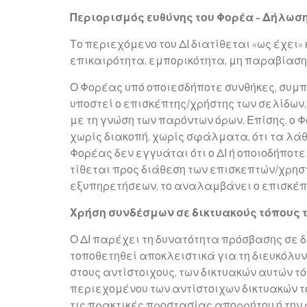
Περιορισμός ευθύνης του Φορέα - Δήλωσ
Το περιεχόμενο του ΔΙ διατίθεται «ως έχει»
επικαιρότητα, εμπορικότητα, μη παραβίαση
Ο Φορέας υπό οποιεσδήποτε συνθήκες, συμ
υποστεί ο επισκέπτης/χρήστης των σελίδων,
με τη γνώση των παρόντων όρων. Επίσης, ο Φ
χωρίς διακοπή, χωρίς σφάλματα, ότι τα λάθ
Φορέας δεν εγγυάται ότι ο ΔΙ ή οποιοδήποτε
τίθεται προς διάθεση των επισκεπτών/χρησ
εξυπηρετήσεων, το αναλαμβάνει ο επισκέπτ
Χρήση συνδέσμων σε δικτυακούς τόπους τρ
Ο ΔΙ παρέχει τη δυνατότητα πρόσβασης σε δ
τοποθετηθεί αποκλειστικά για τη διευκόλυν
στους αντίστοιχους, των δικτυακών αυτών τ
περιεχομένου των αντίστοιχων δικτυακών τόπ
τις πρακτικές προστασίας απορρήτου ή την 