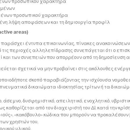
μένων προσωπικού χαρακτήρα
ομένων
μένων προσωπικού χαρακτήρα
μένη λήψη αποφάσεων και τη δημιουργία προφίλ
tive areas)
 να παράσχει έντυπα επικοινωνίας, πίνακες ανακοινώσε
 από τις περιοχές αλληλεπίδρασης συνεπάγεται ότι ο επι
 και των συνεπειών που απορρέουν από τη δημοσίευση αυ
εύεται σχετικά να μην προβαίνει στις ακόλουθες ενέργε
οποιοδήποτε σκοπό παραβιάζοντας την ισχύουσα νομοθεσ
 πνευματικά δικαιώματα ιδιοκτησίας τρίτων ή τα δικαιώ
, άσεμνο, δυσφημιστικό, απειλητικό, ενοχλητικό, υβριστι
ς καθορίζεται από τον διαχειριστή του ΔΙ, κατά την κρίση
ιούς», «κακόβουλο» κώδικα που μπορούν να προκαλέσουν
των χρηστών του,
ρικού υλικού,