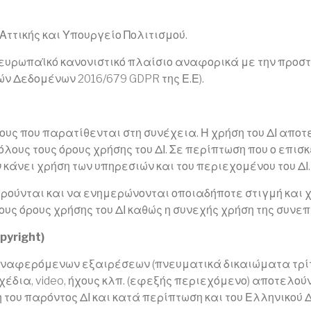
ττικής και Υπουργείο Πολιτισμού.
 ευρωπαϊκό κανονιστικό πλαίσιο αναφορικά με την προ
ν Δεδομένων 2016/679 GDPR της Ε.Ε).
ρους που παρατίθενται στη συνέχεια. Η χρήση του ΔΙ αποτε
λους τους όρους χρήσης του ΔΙ. Σε περίπτωση που ο επισ
 κάνει χρήση των υπηρεσιών και του περιεχομένου του ΔΙ.
ρούνται και να ενημερώνονται οποιαδήποτε στιγμή και 
υς όρους χρήσης του ΔΙ καθώς η συνεχής χρήση της συνε
pyright)
 αναφερόμενων εξαιρέσεων (πνευματικά δικαιώματα τρίτω
έδια, video, ήχους κλπ. (εφεξής περιεχόμενο) αποτελού
 του παρόντος ΔΙ και κατά περίπτωση και του Ελληνικού 