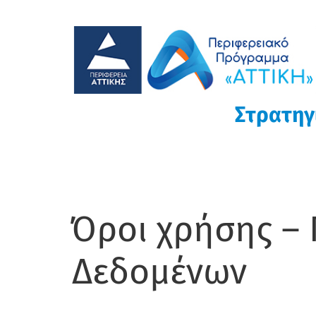
Παράκαμψη
προς
το
κυρίως
περιεχόμενο
Στρατηγ
Όροι χρήσης –
MAIN
CONTENT
Δεδομένων